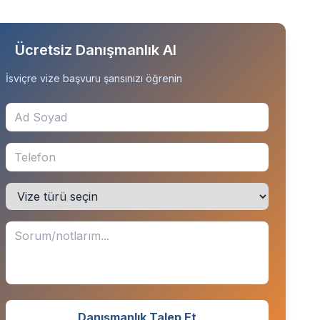
Ücretsiz Danışmanlık Al
İsviçre vize başvuru şansınızı öğrenin
Ad Soyad
Telefon
Vize türü seçin
Sorunuz veya notlarınız
Danışmanlık Talep Et