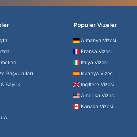
kler
Popüler Vizeler
yfa
Almanya Vizesi
ızda
Fransa Vizesi
zmetleri
İtalya Vizesi
ze Başvuruları
İspanya Vizesi
i & Bayilik
İngiltere Vizesi
Amerika Vizesi
Kanada Vizesi
u Al