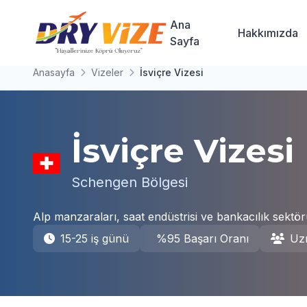
Ana
Hakkımızda
Sayfa
Anasayfa
Vizeler
İsviçre Vizesi
İsviçre Vizesi
Schengen Bölgesi
Alp manzaraları, saat endüstrisi ve bankacılık sektörü
15-25 iş günü
%95 Başarı Oranı
Uz