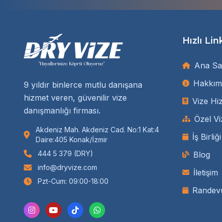
Hızlı Lin
Ana Sa
Hakkım
9 yıldır binlerce mutlu danışana
hizmet veren, güvenilir vize
Vize Hi
danışmanlığı firması.
Özel Vi
Akdeniz Mah. Akdeniz Cad. No:1 Kat:4
İş Birliğ
Daire:405 Konak/İzmir
444 5 379 (DRY)
Blog
info@dryvize.com
İletişim
Pzt-Cum: 09:00-18:00
Randev