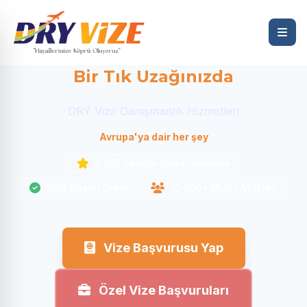
Hayalinizdeki Yolculuk
Bir Tık Uzağınızda
DRY Vize Danışmanlık Hizmetleri
Avrupa'ya dair her şey
4.9/5 Google Değerlendirme
%98 Başarı Oranı
10.000+ Mutlu Müşteri
Vize Başvurusu Yap
Özel Vize Başvuruları