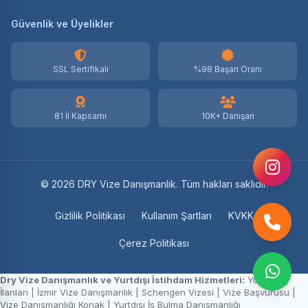
Güvenlik ve Üyelikler
SSL Sertifikalı
%98 Başarı Oranı
81 İl Kapsamı
10K+ Danışan
© 2026 DRY Vize Danışmanlık. Tüm hakları saklıdır.
Gizlilik Politikası
Kullanım Şartları
KVKK
Çerez Politikası
Dry Vize Danışmanlık ve Yurtdışı İstihdam Hizmetleri:
Yurtdışı İş
İlanları
|
İzmir Vize Danışmanlık
|
Schengen Vizesi
|
Vize Başvurusu
|
Vize Danışmanlığı Konak
|
Yurtdışı İş Bulma Danışmanlığı