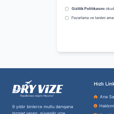
Gizlilik Politikasını
okudu
Pazarlama ve tanıtım amaç
Hızlı Lin
Ana Sa
Hakkım
9 yıldır binlerce mutlu danışana
hizmet veren, güvenilir vize