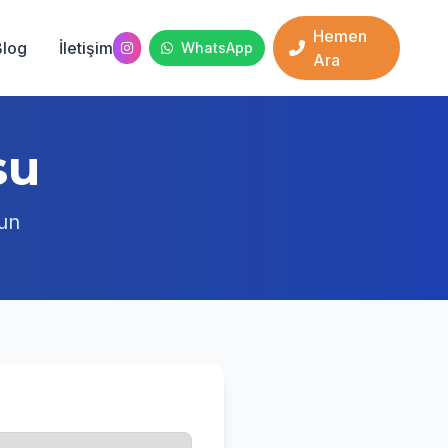
Hemen
Blog
İletişim
WhatsApp
Ara
su
run